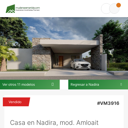
Ver otros 11 modelos
Regresar a Nadira
En Nadira
Vendido
#VM3916
Casa en Nadira, mod. Amloait