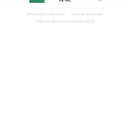
Términos y condiciones
Aviso de privacidad
Todos los derechos reservados 2026
Ubicación: Calle 18 #107 INT. 1 por 27 y 29 Col. México, 97125
Mérida, Yuc.
999 635 81 00
contacto@mudarseamerida.com
¿Tienes alguna observación o
sugerencia?