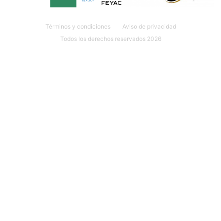
Términos y condiciones
Aviso de privacidad
Todos los derechos reservados 2026
Ubicación: Calle 18 #107 INT. 1 por 27 y 29 Col. México, 97125
Mérida, Yuc.
999 635 81 00
contacto@mudarseamerida.com
¿Tienes alguna observación o
sugerencia?