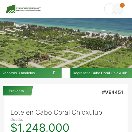
Ver otros 3 modelos
Regresar a Cabo Coral Chicxulub
En Cabo Coral Chicxulub
Preventa
#VE4451
Lote en Cabo Coral Chicxulub
Desde:
$1,248,000