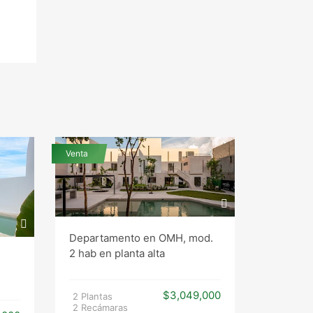
Venta
Venta
Departamento en OMH, mod.
2 hab en planta alta
Departam
mod. A
$3,049,000
2 Plantas
2 Recámaras
1 Planta