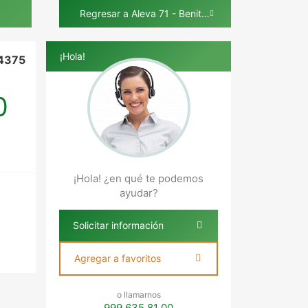
Regresar a Aleva 71 - Benito Juárez Norte
¡Hola!
4375
0
¡Hola! ¿en qué te podemos
ayudar?
Solicitar información
Agregar a favoritos
o llamarnos
999 635 81 00