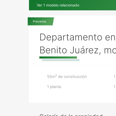
Ver 1 modelo relacionado
En Aleva 71 - Benito Juárez Norte
Preventa
Departamento en 
Benito Juárez, mo
2
55m
de construcción
1
1 planta
1