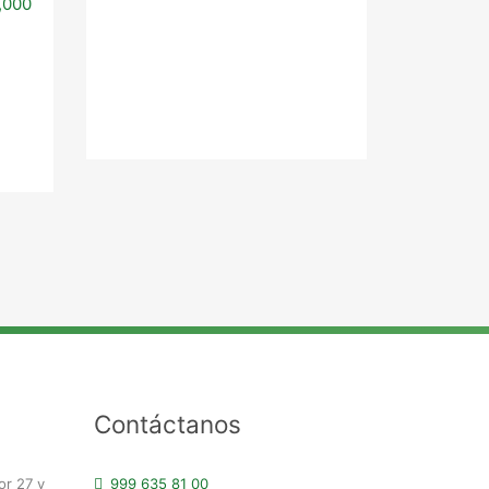
,000
1 Recáma
Contáctanos
or 27 y
999 635 81 00