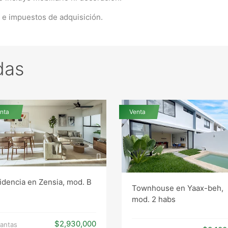
s e impuestos de adquisición.
das
nta
Venta
idencia en Zensia, mod. B
Townhouse en Yaax-beh,
mod. 2 habs
$2,930,000
lantas