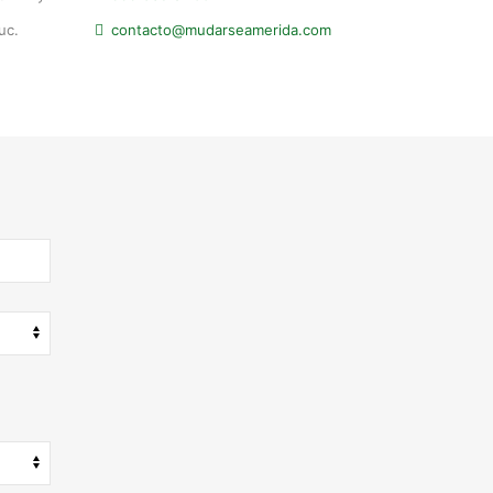
uc.
contacto@mudarseamerida.com