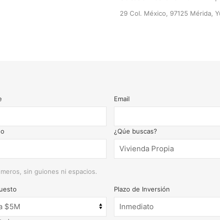
29 Col. México, 97125 Mérida, Y
e
Email
no
¿Qúe buscas?
meros, sin guiones ni espacios.
uesto
Plazo de Inversión