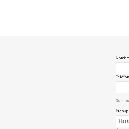
Nombr
Teléfo
Solo nú
Presup