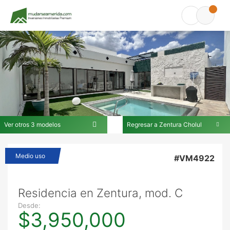
Ver otros 3 modelos
Regresar a Zentura Cholul
En Zentura Cholul
Medio uso
#VM4922
Residencia en Zentura, mod. C
Desde:
$3,950,000